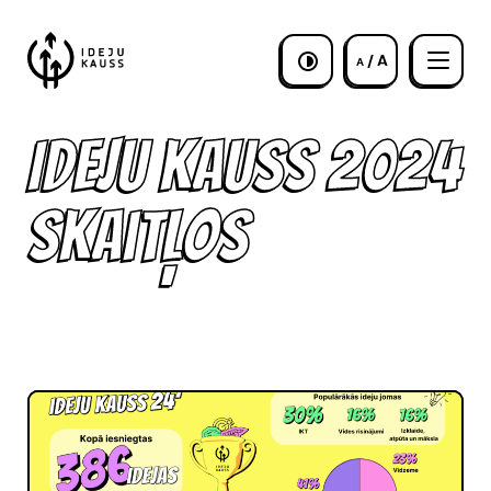
/ A
A
Ideju kauss 2024
skaitļos