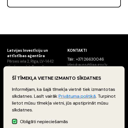
Latvijas Investīciju un
KONTAKTI
attīstības aģentūra
Tālr.: +371 26630046
Pērses iela 2, Rīga, LV-1442
idejukauss@liaa.gov.lv
Konkurss tiek finansēts no
ERAF programmas “Atbalsts
mazo un vidējo uzņēmumu
ŠĪ TĪMEKĻA VIETNE IZMANTO SĪKDATNES
inovatīvas uzņēmējdarbības
attīstībai”
Informējam, ka šajā tīmekļa vietnē tiek izmantotas
sīkdatnes. Lasīt vairāk
Privātuma politikā
. Turpinot
lietot mūsu tīmekļa vietni, jūs apstiprināt mūsu
SEKO MUMS
sīkdatnes.
Obligāti nepieciešamās