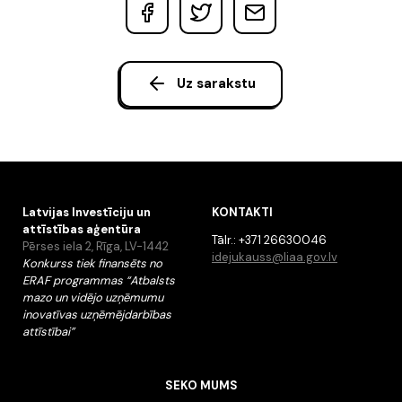
Uz sarakstu
Latvijas Investīciju un
KONTAKTI
attīstības aģentūra
Tālr.: +371 26630046
Pērses iela 2, Rīga, LV-1442
idejukauss@liaa.gov.lv
Konkurss tiek finansēts no
ERAF programmas “Atbalsts
mazo un vidējo uzņēmumu
inovatīvas uzņēmējdarbības
attīstībai”
SEKO MUMS