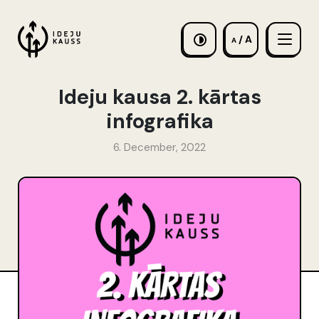
/ A
A
Ideju kausa 2. kārtas
infografika
6. December, 2022