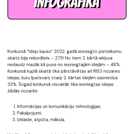
Konkursā “Ideju kauss” 2022. gadā iesniegto pieteikumu
skaits bija rekordliels – 275! No tiem 2. kārtā iekļuva
nedaudz mazāk kā puse no iesniegtajām idejām – 46%.
Konkursā kuplā skaitā tika pārstāvētas arī RIS3 nozares
idejas, kuru īpatsvars starp 2. kārtas idejām sasniedza
33%. Šogad konkursā visvairāk tika iesniegtas idejas
šādās nozarēs:
Informācijas un komunikāciju tehnoloģijas;
Pakalpojumi;
Izklaide, atpūta, māksla.