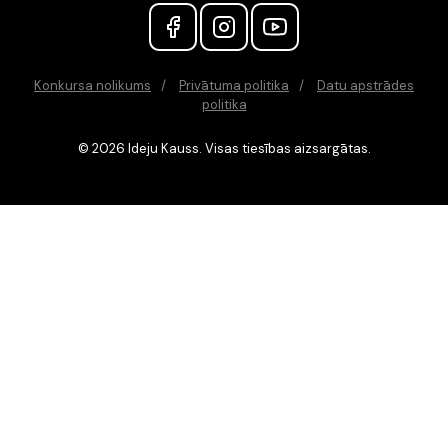
Konkursa nolikums
Privātuma politika
Datu apstrādes
politika
© 2026 Ideju Kauss. Visas tiesības aizsargātas.