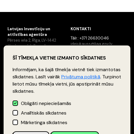
Latvijas Investīciju un
KONTAKTI
attīstības aģentūra
Tālr.: +371 26630046
Pērses iela 2, Rīga, LV-1442
idejukauss@liaa.gov.lv
Konkurss tiek finansēts no
ERAF programmas “Atbalsts
mazo un vidējo uzņēmumu
ŠĪ TĪMEKĻA VIETNE IZMANTO SĪKDATNES
inovatīvas uzņēmējdarbības
attīstībai”
Informējam, ka šajā tīmekļa vietnē tiek izmantotas
sīkdatnes. Lasīt vairāk
Privātuma politikā
. Turpinot
lietot mūsu tīmekļa vietni, jūs apstiprināt mūsu
SEKO MUMS
sīkdatnes.
Obligāti nepieciešamās
Analītiskās sīkdatnes
Konkursa nolikums
Privātuma politika
Datu apstrādes
Mārketinga sīkdatnes
politika