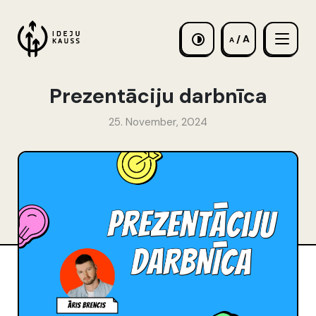
/ A
A
Prezentāciju darbnīca
25. November, 2024