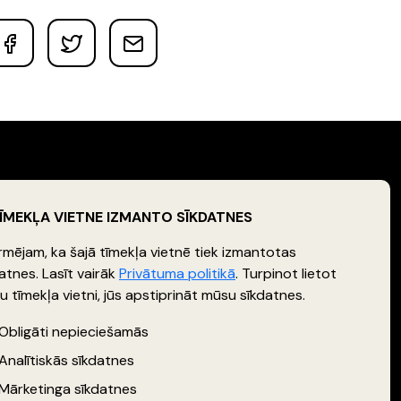
TĪMEKĻA VIETNE IZMANTO SĪKDATNES
SEKO MUMS
rmējam, ka šajā tīmekļa vietnē tiek izmantotas
atnes. Lasīt vairāk
Privātuma politikā
. Turpinot lietot
 tīmekļa vietni, jūs apstiprināt mūsu sīkdatnes.
Obligāti nepieciešamās
Analītiskās sīkdatnes
ms
Privātuma politika
Datu apstrādes politika
Mārketinga sīkdatnes