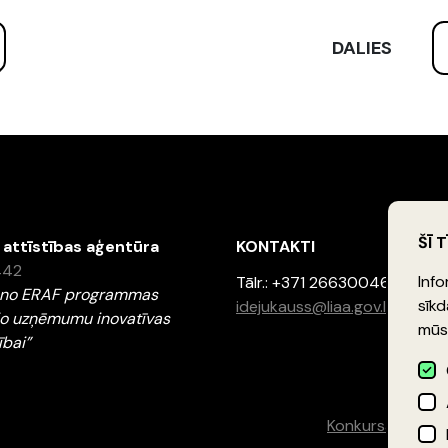
DALIES
ŠĪ 
n attīstības aģentūra
KONTAKTI
1442
Info
Tālr.: +371 26630046
ts no ERAF programmas
sīkd
idejukauss@liaa.gov.lv
jo uzņēmumu inovatīvas
mūsu
ībai”
Konkursa noliku