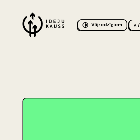
Vājredzīgiem
/
A