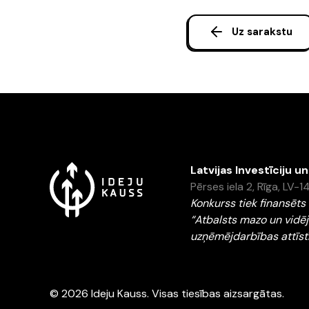
Uz sarakstu
Latvijas Investīciju u
Pērses iela 2, Rīga, LV-
Konkurss tiek finansē
“Atbalsts mazo un vidē
uzņēmējdarbības attīst
© 2026 Ideju Kauss. Visas tiesības aizsargātas.