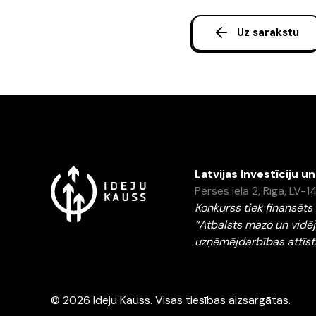
Uz sarakstu
Latvijas Investīciju u
Pērses iela 2, Rīga, LV-
Konkurss tiek finansē
“Atbalsts mazo un vidē
uzņēmējdarbības attīst
© 2026 Ideju Kauss. Visas tiesības aizsargātas.