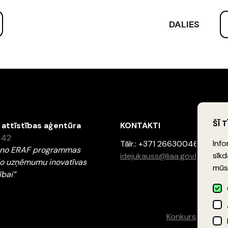
DALIES
ŠĪ 
n attīstības aģentūra
KONTAKTI
1442
Info
Tālr.: +371 26630046
ts no ERAF programmas
sīkd
idejukauss@liaa.gov.lv
jo uzņēmumu inovatīvas
mūsu
ībai”
Konkursa noliku