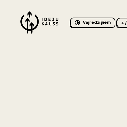
Vājredzīgiem
/
A