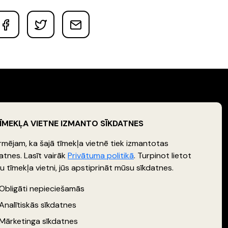
TĪMEKĻA VIETNE IZMANTO SĪKDATNES
SEKO MUMS
rmējam, ka šajā tīmekļa vietnē tiek izmantotas
atnes. Lasīt vairāk
Privātuma politikā
. Turpinot lietot
 tīmekļa vietni, jūs apstiprināt mūsu sīkdatnes.
Obligāti nepieciešamās
Analītiskās sīkdatnes
ms
Privātuma politika
Datu apstrādes politika
Mārketinga sīkdatnes