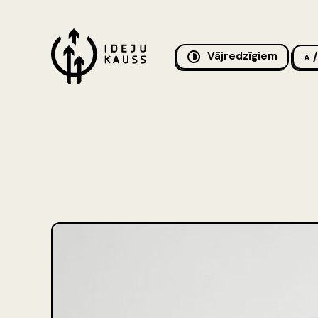
Vājredzīgiem
/
A