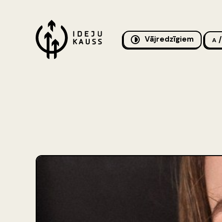
Vājredzīgiem
/
A