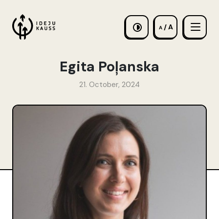
/ A
A
Egita Poļanska
21. October, 2024